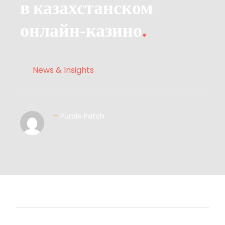
в казахстанском
онлайн‑казино
News & Insights
—
Purple Patch