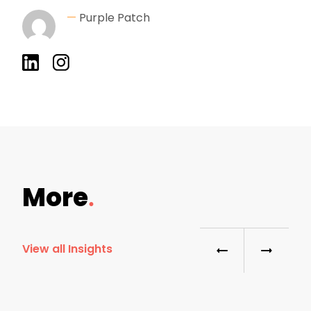
—
Purple Patch
More
View all Insights