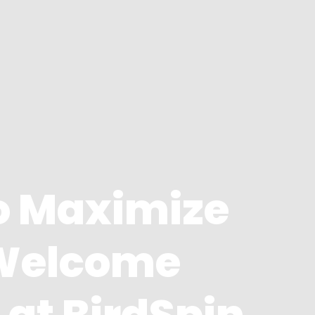
o Maximize
Welcome