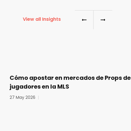
View all Insights
Cómo apostar en mercados de Props de
jugadores en la MLS
27 May 2026
|