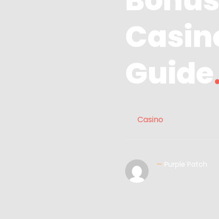
Bonus 
Casino
Guide
Casino
—
Purple Patch