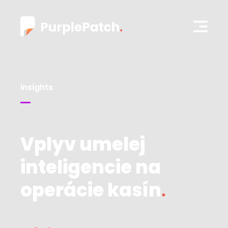
Insights
Vplyv umelej
inteligencie na
operácie kasín