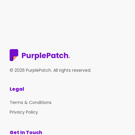
© 2026 PurplePatch. All rights reserved.
Legal
Terms & Conditions
Privacy Policy
Get In Touch