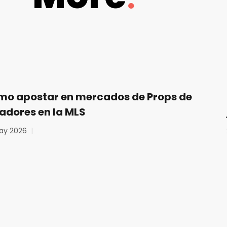
o apostar en mercados de Props de
adores en la MLS
ay 2026
|