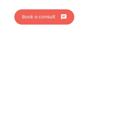
Book a consult