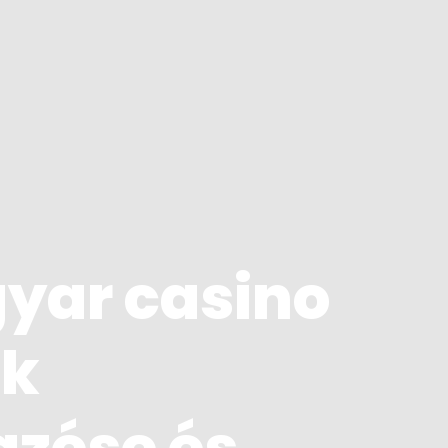
yar casino
ak