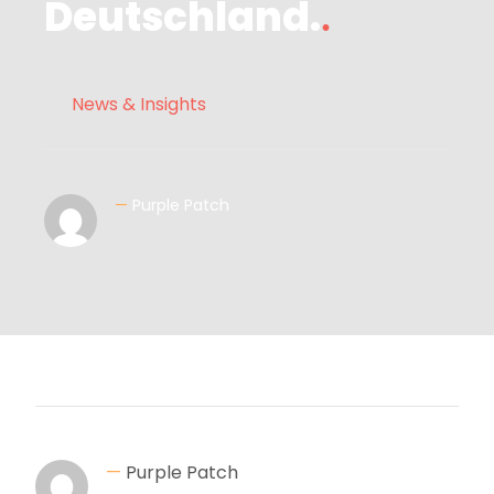
Deutschland.
News & Insights
—
Purple Patch
—
Purple Patch