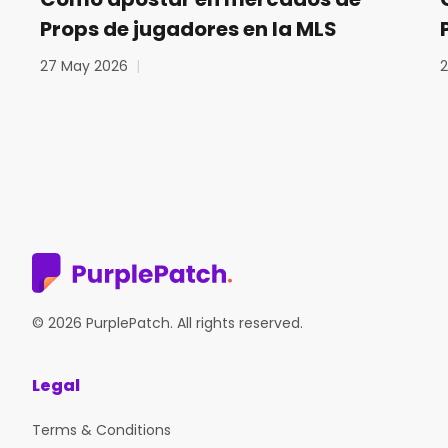
Props de jugadores en la MLS
27 May 2026
|
© 2026 PurplePatch. All rights reserved.
Legal
Terms & Conditions