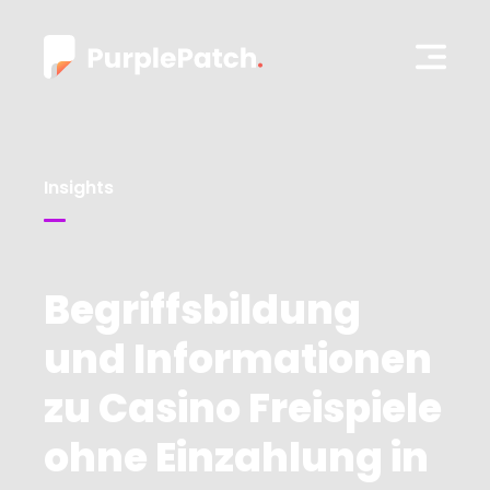
Insights
Begriffsbildung
und Informationen
zu Casino Freispiele
ohne Einzahlung in