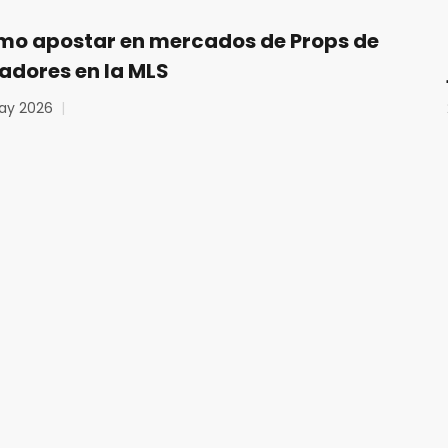
o apostar en mercados de Props de
adores en la MLS
ay 2026
|