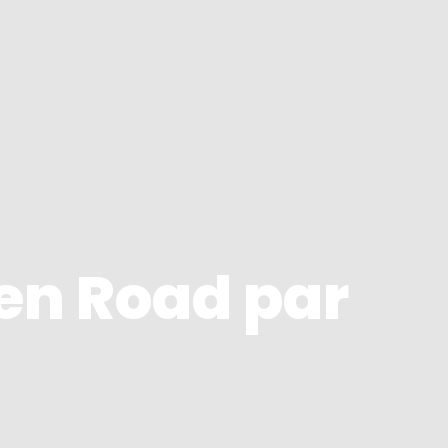
en Road par