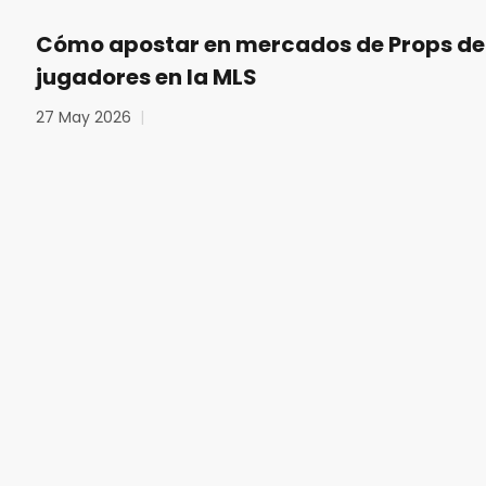
Cómo apostar en mercados de Props de
jugadores en la MLS
27 May 2026
|