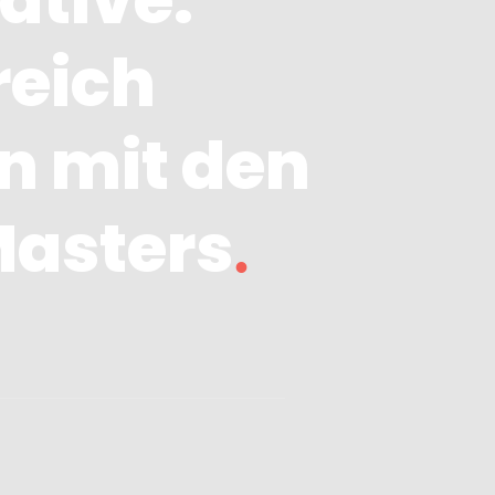
ative:
reich
n mit den
Masters