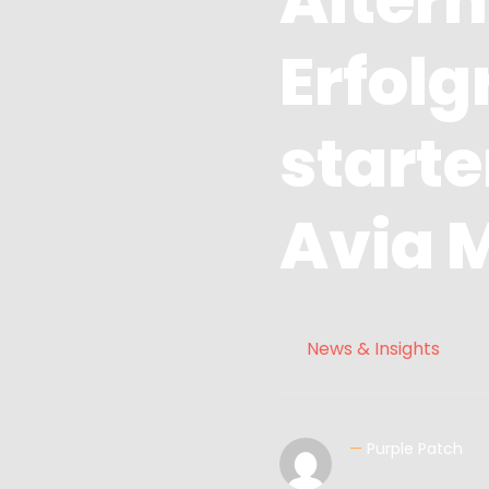
Altern
Erfolg
starte
Avia 
News & Insights
—
Purple Patch