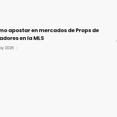
o apostar en mercados de Props de
adores en la MLS
ay 2026
|