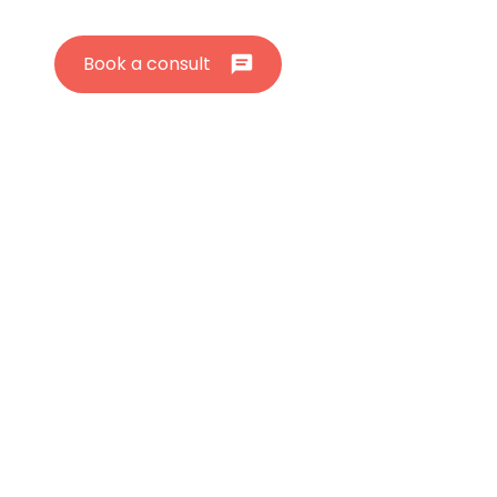
Book a consult