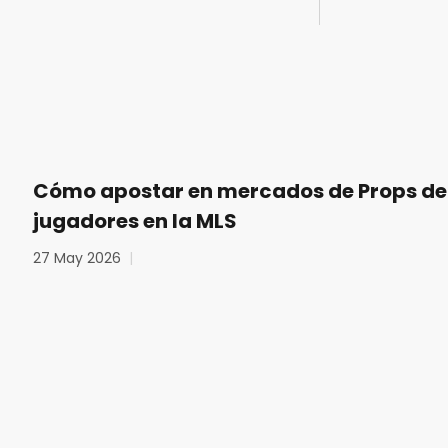
Cómo apostar en mercados de Props de
jugadores en la MLS
27 May 2026
|