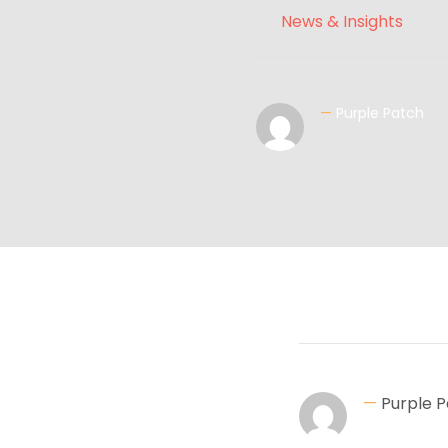
News & Insights
—
Purple Patch
—
Purple P