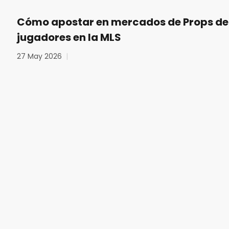
Cómo apostar en mercados de Props de
jugadores en la MLS
27 May 2026
|