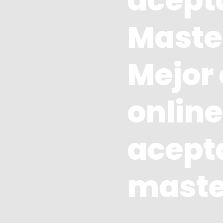
acepta
Maste
Mejor
online
acept
maste