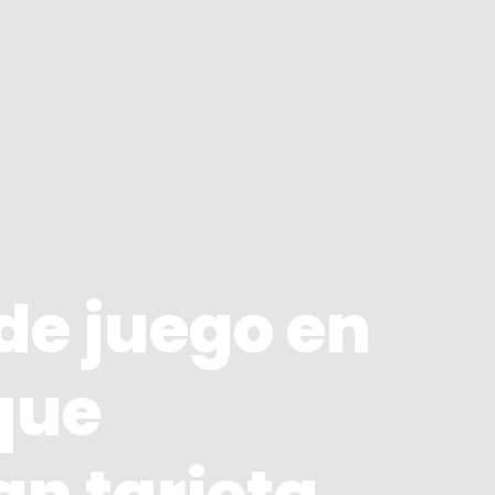
 de juego en
que