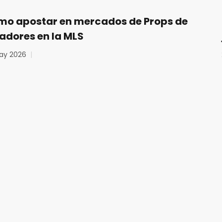
o apostar en mercados de Props de
adores en la MLS
ay 2026
|