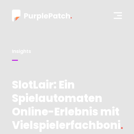
Insights
SlotLair: Ein
Spielautomaten
Online-Erlebnis mit
Vielspielerfachboni