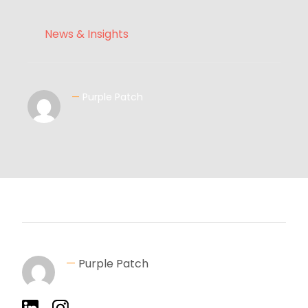
News & Insights
—
Purple Patch
—
Purple Patch