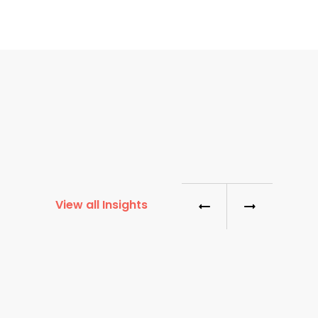
View all Insights