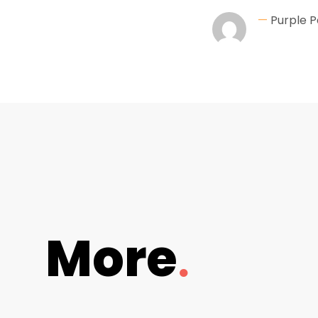
—
Purple P
More