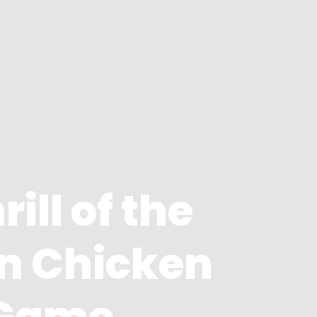
ill of the
on Chicken