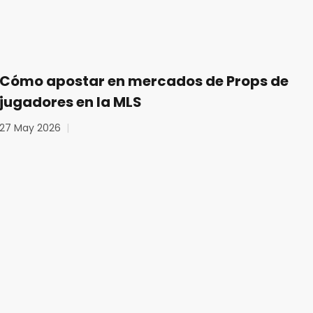
Cómo apostar en mercados de Props de
jugadores en la MLS
27 May 2026
|