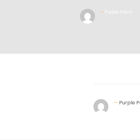
—
Purple Patch
—
Purple P