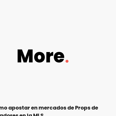
More
o apostar en mercados de Props de
adores en la MLS