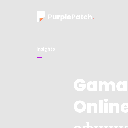
Insights
Gama 
Online