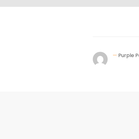
—
Purple P