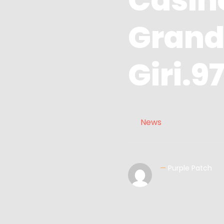
Casin
Grand
Giri.9
News
—
Purple Patch