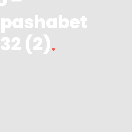
o –
pashabet
732 (2)