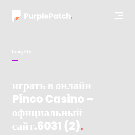
Insights
играть в онлайн
Pinco Casino –
официальный
сайт.6031 (2)