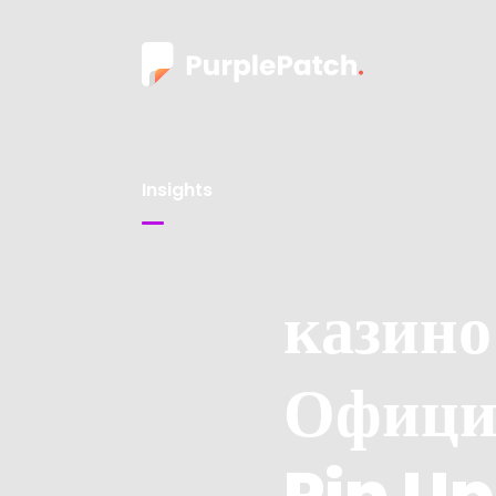
Insights
казино
Офици