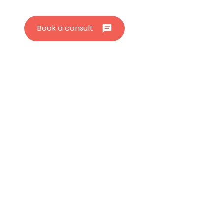
Book a consult