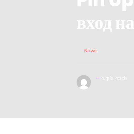
Pin U
вход н
News
—
Purple Patch