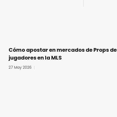
Cómo apostar en mercados de Props de
jugadores en la MLS
27 May 2026
|