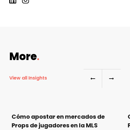
More
View all Insights
Cómo apostar en mercados de
Props de jugadores en la MLS