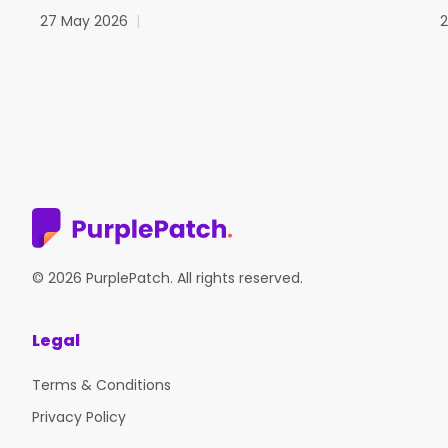
27 May 2026
|
© 2026 PurplePatch. All rights reserved.
Legal
Terms & Conditions
Privacy Policy