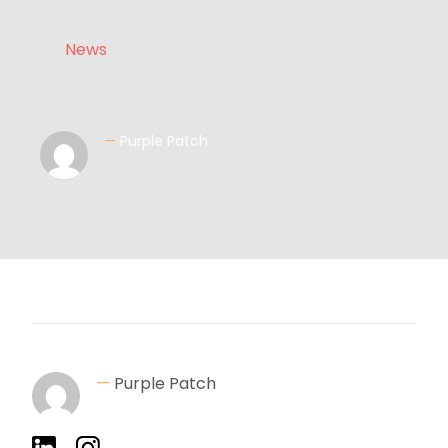
News
—
Purple Patch
—
Purple Patch