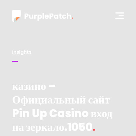
Insights
казино –
Официальный сайт
Pin Up Casino вход
на зеркало.1050