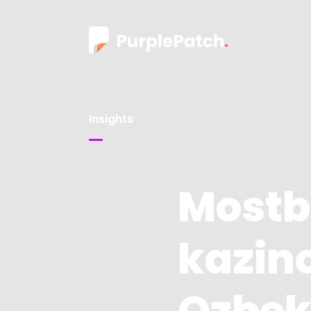
Insights
Mostb
kazin