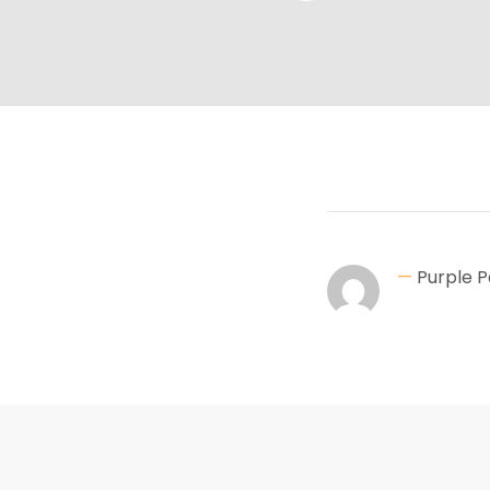
—
Purple P