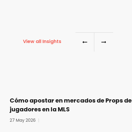
View all Insights
Cómo apostar en mercados de Props de
jugadores en la MLS
27 May 2026
|