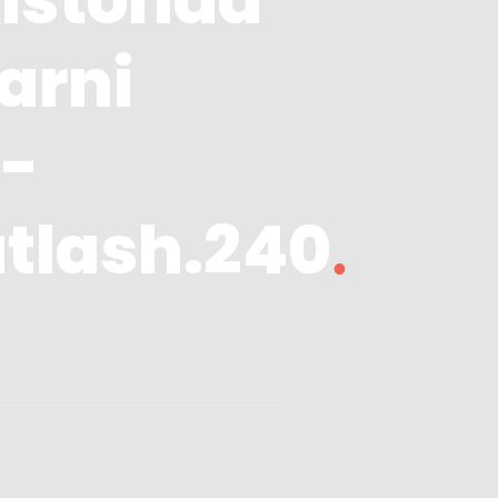
istonda
arni
b-
tlash.240