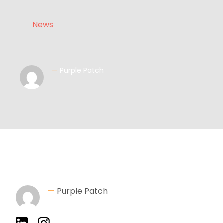
News
—
Purple Patch
—
Purple Patch