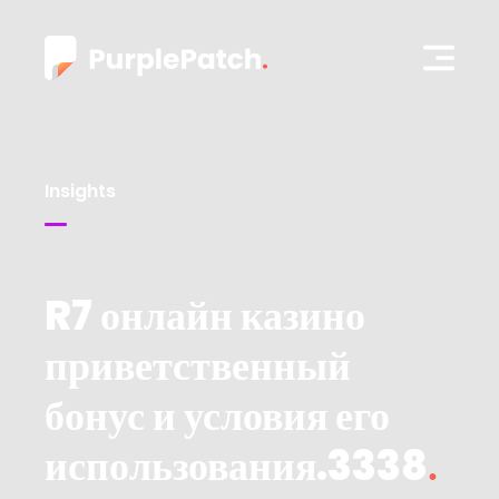
Insights
R7 онлайн казино
приветственный
бонус и условия его
использования.3338