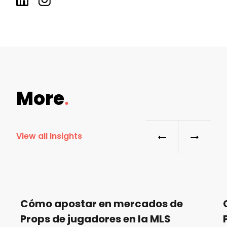
More
View all Insights
Cómo apostar en mercados de
Props de jugadores en la MLS