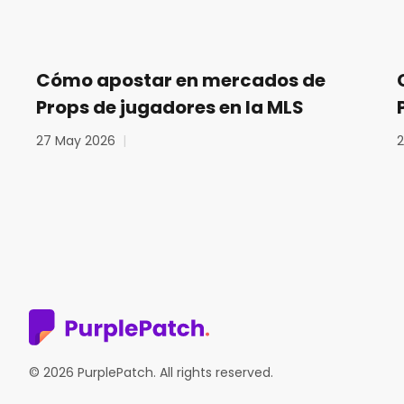
Cómo apostar en mercados de
Props de jugadores en la MLS
27 May 2026
|
© 2026 PurplePatch. All rights reserved.