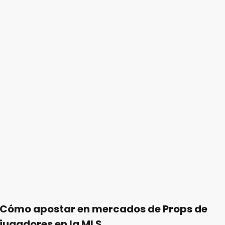
Cómo apostar en mercados de Props de
jugadores en la MLS