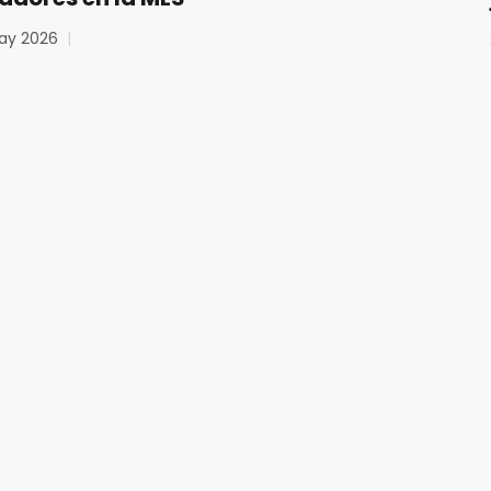
ay 2026
|