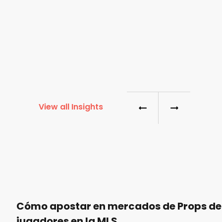
View all Insights
Cómo apostar en mercados de Props de
jugadores en la MLS