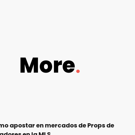
More
o apostar en mercados de Props de
adores en la MLS