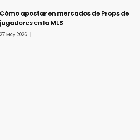
Cómo apostar en mercados de Props de
jugadores en la MLS
27 May 2026
|