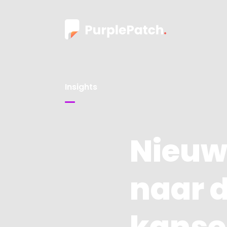
Insights
Nieuw
naar d