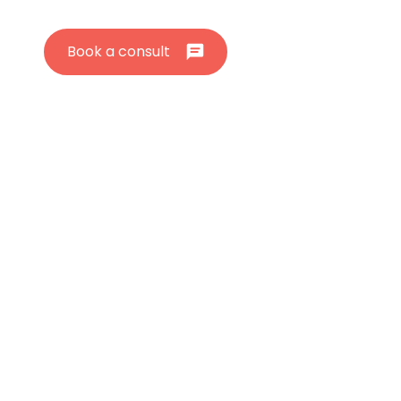
Book a consult