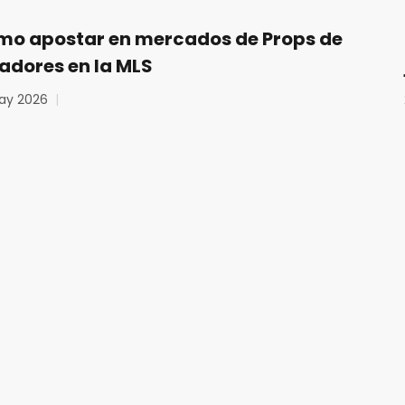
o apostar en mercados de Props de
adores en la MLS
ay 2026
|