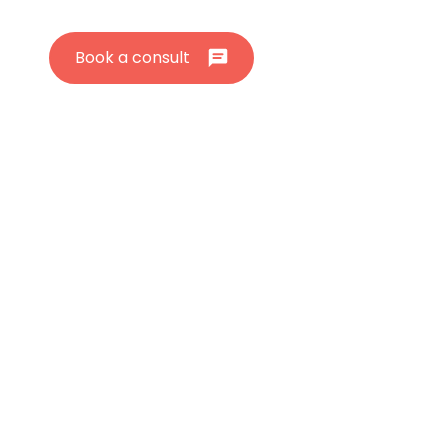
Book a consult