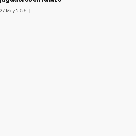
27 May 2026
|