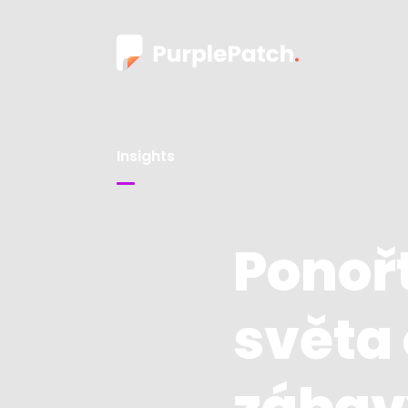
Insights
Ponořt
světa 