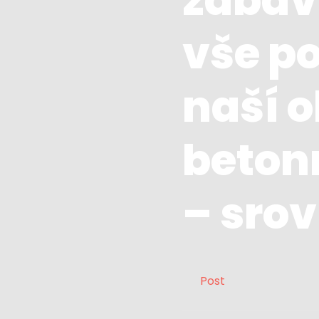
zábavy
vše p
naší 
beton
– sro
Post