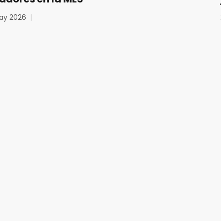
ay 2026
|