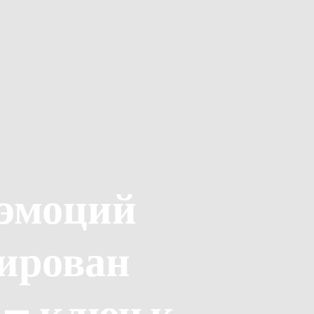
 эмоций
ирован