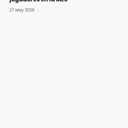
27 May 2026
|