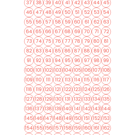
37
38
39
40
41
42
43
44
45
46
47
48
49
50
51
52
53
54
55
56
57
58
59
60
61
62
63
64
65
66
67
68
69
70
71
72
73
74
75
76
77
78
79
80
81
82
83
84
85
86
87
88
89
90
91
92
93
94
95
96
97
98
99
100
101
102
103
104
105
106
107
108
109
110
111
112
113
114
115
116
117
118
119
120
121
122
123
124
125
126
127
128
129
130
131
132
133
134
135
136
137
138
139
140
141
142
143
144
145
146
147
148
149
150
151
152
153
154
155
156
157
158
159
160
161
162