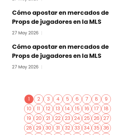
Cómo apostar en mercados de
Props de jugadores en la MLS
27 May 2026
|
Cómo apostar en mercados de
Props de jugadores en la MLS
27 May 2026
|
1
2
3
4
5
6
7
8
9
10
11
12
13
14
15
16
17
18
19
20
21
22
23
24
25
26
27
28
29
30
31
32
33
34
35
36