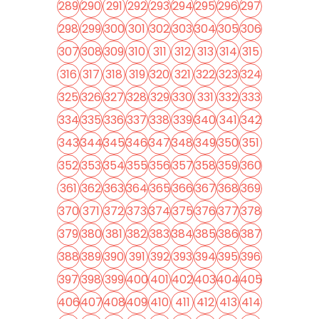
289
290
291
292
293
294
295
296
297
298
299
300
301
302
303
304
305
306
307
308
309
310
311
312
313
314
315
316
317
318
319
320
321
322
323
324
325
326
327
328
329
330
331
332
333
334
335
336
337
338
339
340
341
342
343
344
345
346
347
348
349
350
351
352
353
354
355
356
357
358
359
360
361
362
363
364
365
366
367
368
369
370
371
372
373
374
375
376
377
378
379
380
381
382
383
384
385
386
387
388
389
390
391
392
393
394
395
396
397
398
399
400
401
402
403
404
405
406
407
408
409
410
411
412
413
414