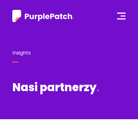
Insights
Nasi partnerzy