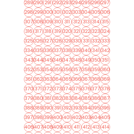
289
290
291
292
293
294
295
296
297
298
299
300
301
302
303
304
305
306
307
308
309
310
311
312
313
314
315
316
317
318
319
320
321
322
323
324
325
326
327
328
329
330
331
332
333
334
335
336
337
338
339
340
341
342
343
344
345
346
347
348
349
350
351
352
353
354
355
356
357
358
359
360
361
362
363
364
365
366
367
368
369
370
371
372
373
374
375
376
377
378
379
380
381
382
383
384
385
386
387
388
389
390
391
392
393
394
395
396
397
398
399
400
401
402
403
404
405
406
407
408
409
410
411
412
413
414