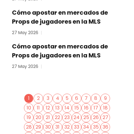
Cómo apostar en mercados de
Props de jugadores en la MLS
27 May 2026
|
Cómo apostar en mercados de
Props de jugadores en la MLS
27 May 2026
|
1
2
3
4
5
6
7
8
9
10
11
12
13
14
15
16
17
18
19
20
21
22
23
24
25
26
27
28
29
30
31
32
33
34
35
36