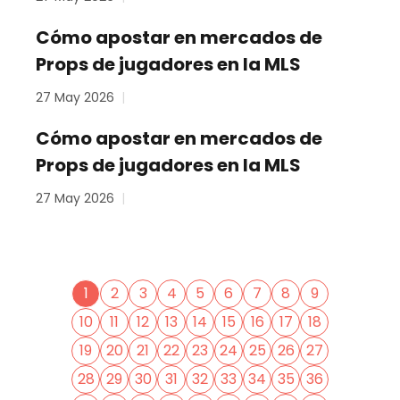
Cómo apostar en mercados de
Props de jugadores en la MLS
27 May 2026
|
Cómo apostar en mercados de
Props de jugadores en la MLS
27 May 2026
|
1
2
3
4
5
6
7
8
9
10
11
12
13
14
15
16
17
18
19
20
21
22
23
24
25
26
27
28
29
30
31
32
33
34
35
36