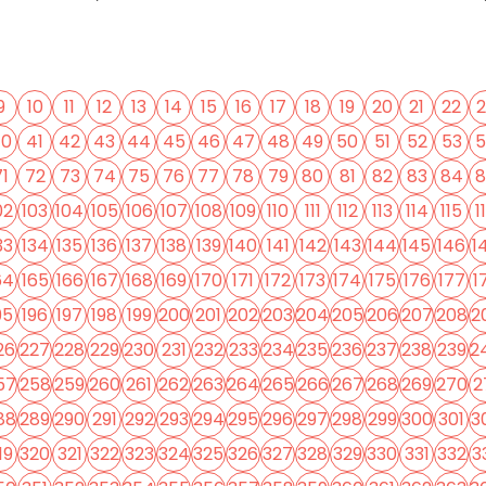
9
10
11
12
13
14
15
16
17
18
19
20
21
22
2
0
41
42
43
44
45
46
47
48
49
50
51
52
53
5
1
72
73
74
75
76
77
78
79
80
81
82
83
84
8
02
103
104
105
106
107
108
109
110
111
112
113
114
115
1
33
134
135
136
137
138
139
140
141
142
143
144
145
146
1
64
165
166
167
168
169
170
171
172
173
174
175
176
177
1
95
196
197
198
199
200
201
202
203
204
205
206
207
208
2
26
227
228
229
230
231
232
233
234
235
236
237
238
239
2
57
258
259
260
261
262
263
264
265
266
267
268
269
270
2
88
289
290
291
292
293
294
295
296
297
298
299
300
301
3
19
320
321
322
323
324
325
326
327
328
329
330
331
332
3