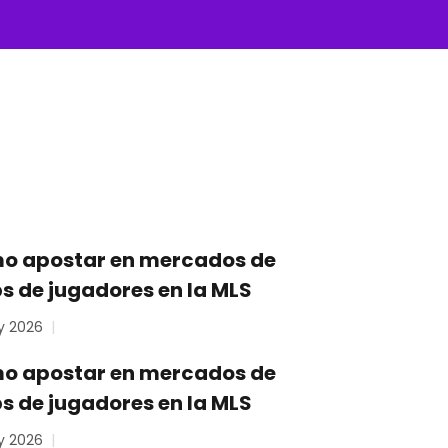
o apostar en mercados de
s de jugadores en la MLS
y 2026
|
o apostar en mercados de
s de jugadores en la MLS
y 2026
|