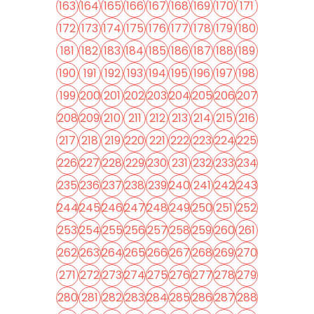
163
164
165
166
167
168
169
170
171
172
173
174
175
176
177
178
179
180
181
182
183
184
185
186
187
188
189
190
191
192
193
194
195
196
197
198
199
200
201
202
203
204
205
206
207
208
209
210
211
212
213
214
215
216
217
218
219
220
221
222
223
224
225
226
227
228
229
230
231
232
233
234
235
236
237
238
239
240
241
242
243
244
245
246
247
248
249
250
251
252
253
254
255
256
257
258
259
260
261
262
263
264
265
266
267
268
269
270
271
272
273
274
275
276
277
278
279
280
281
282
283
284
285
286
287
288